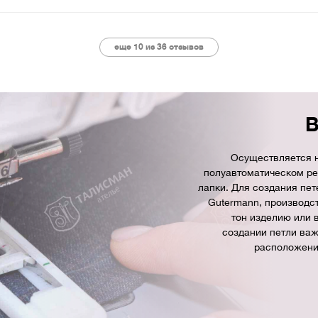
еще 10 из
36
отзывов
В
Осуществляется н
полуавтоматическом р
лапки. Для создания пе
Gutermann, производс
тон изделию или 
создании петли важ
расположени