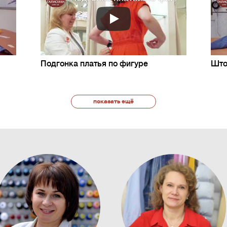
Подгонка платья по фигуре
Што
показать ещё