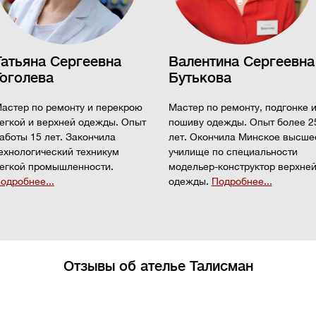
Татьяна Сергеевна
Валентина Сергеевна
Гоголева
Бутькова
астер по ремонту и перекрою
Мастер по ремонту, подгонке 
егкой и верхней одежды. Опыт
пошиву одежды. Опыт более 2
аботы 15 лет. Закончила
лет. Окончила Минское высше
ехнологический техникум
училище по специальности
егкой промышленности.
модельер-конструктор верхне
одробнее...
одежды.
Подробнее...
Отзывы об ателье Талисман