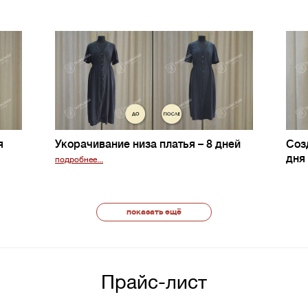
я
Укорачивание низа платья
– 8 дней
Соз
дня
подробнее...
показать ещё
Прайс-лист