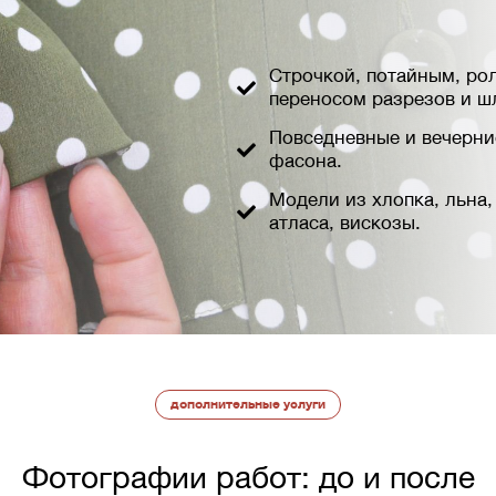
Строчкой, потайным, ро
переносом разрезов и ш
Повседневные и вечерни
фасона.
Модели из хлопка, льна,
атласа, вискозы.
дополнительные услуги
Фотографии работ: до и после