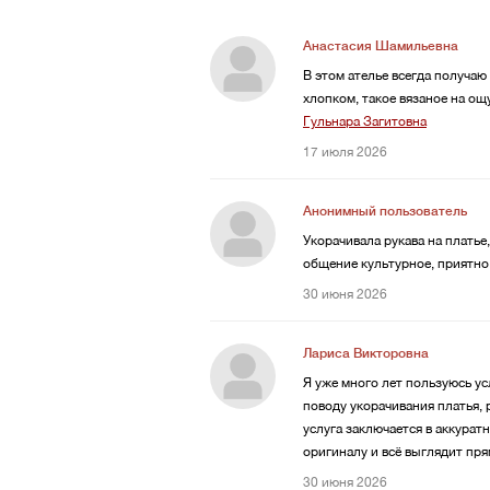
Анастасия Шамильевна
В этом ателье всегда получаю
хлопком, такое вязаное на ощ
Гульнара Загитовна
17 июля 2026
Анонимный пользователь
Укорачивала рукава на платье
общение культурное, приятно
30 июня 2026
Лариса Викторовна
Я уже много лет пользуюсь ус
поводу укорачивания платья, 
услуга заключается в аккура
оригиналу и всё выглядит пря
30 июня 2026