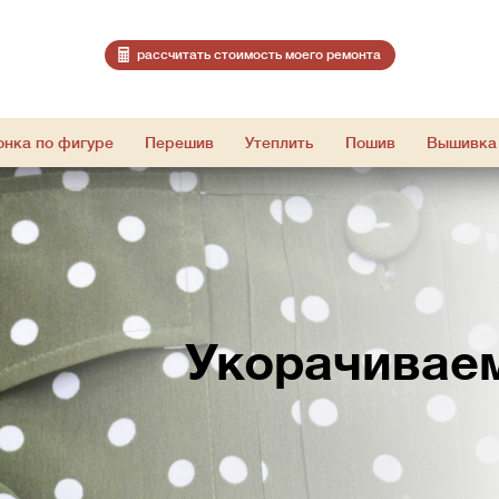
расcчитать стоимость моего ремонта
онка по фигуре
Перешив
Утеплить
Пошив
Вышивка
Укорачивае