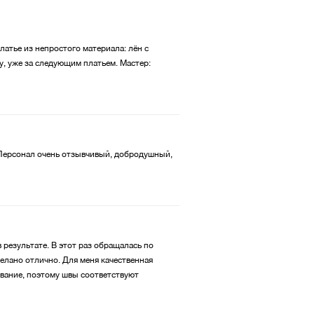
латье из непростого материала: лён с
ду, уже за следующим платьем.
Мастер:
а. Персонал очень отзывчивый, добродушный,
 результате. В этот раз обращалась по
делано отлично. Для меня качественная
ование, поэтому швы соответствуют