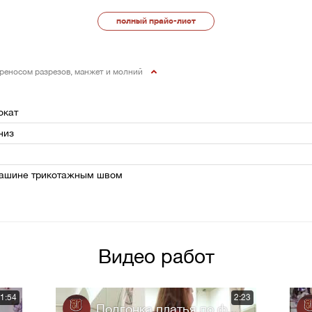
полный прайс-лист
ереносом разрезов, манжет и молний
окат
низ
.машине трикотажным швом
Видео работ
1:54
2:23
Подгонка платья по ф...