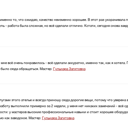
 именно то, что ожидаю, качество неизменно хорошее. В этот раз укорачивала п
упь - работа была сложная, но всё сделали отлично. Кстати, сегодня снова зае
, мне всё очень понравилось - всё сделали аккуратно, именно так, как я хотел
 было сюда обращаться.
Мастер:
Гульнара Загитовна
лугами этого ателье и всегда приношу сюда дорогие вещи, потому что уверена в
работу выполнили примерно за 2 недели, у меня нет никаких замечаний - всё с
тности: у мастеров высокие профессиональные навыки и стоит хорошее оборуд
мо как заводское.
Мастер:
Гульнара Загитовна