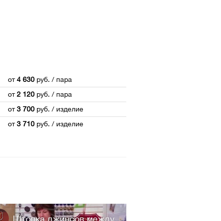
от
4 630
руб.
/ пара
от
2 120
руб.
/ пара
от
3 700
руб.
/ изделие
от
3 710
руб.
/ изделие
Штопка джинсов между...