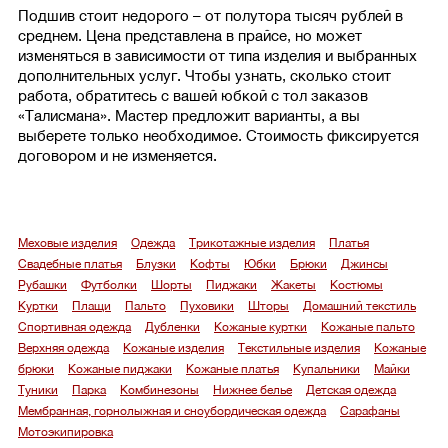
Подшив стоит недорого – от полутора тысяч рублей в
среднем. Цена представлена в прайсе, но может
изменяться в зависимости от типа изделия и выбранных
дополнительных услуг. Чтобы узнать, сколько стоит
работа, обратитесь с вашей юбкой с тол заказов
«Талисмана». Мастер предложит варианты, а вы
выберете только необходимое. Стоимость фиксируется
договором и не изменяется.
Меховые изделия
Одежда
Трикотажные изделия
Платья
Свадебные платья
Блузки
Кофты
Юбки
Брюки
Джинсы
Рубашки
Футболки
Шорты
Пиджаки
Жакеты
Костюмы
Куртки
Плащи
Пальто
Пуховики
Шторы
Домашний текстиль
Спортивная одежда
Дубленки
Кожаные куртки
Кожаные пальто
Верхняя одежда
Кожаные изделия
Текстильные изделия
Кожаные
брюки
Кожаные пиджаки
Кожаные платья
Купальники
Майки
Туники
Парка
Комбинезоны
Нижнее белье
Детская одежда
Мембранная, горнолыжная и сноубордическая одежда
Сарафаны
Мотоэкипировка