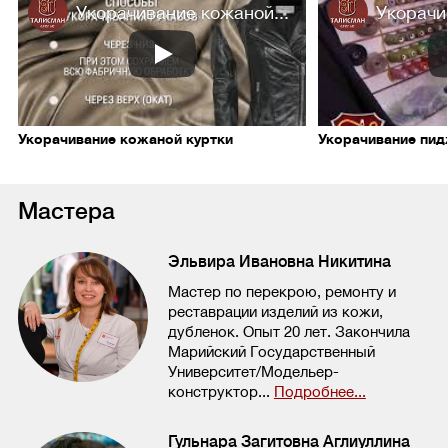
Укорачивание кожаной...
Укорачи
Укорачивание кожаной куртки
Укорачивание пи
Мастера
Эльвира Ивановна Никитина
Мастер по перекрою, ремонту и
реставрации изделий из кожи,
дубленок. Опыт 20 лет. Закончила
Марийский Государственный
Университет/Модельер-
конструктор...
Подробнее...
Гульнара Загитовна Аглиуллина