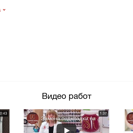
щ
Видео работ
0:43
1:37
.
Замена подкладки на ...