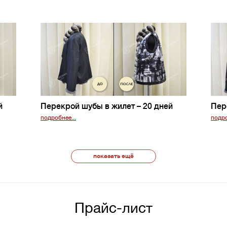
й
Перекрой шубы в жилет
– 20 дней
Пер
подробнее...
подро
показать ещё
Прайс-лист