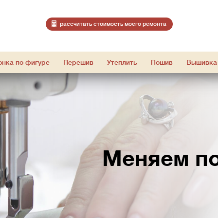
расcчитать стоимость моего ремонта
онка по фигуре
Перешив
Утеплить
Пошив
Вышивка
Меняем по