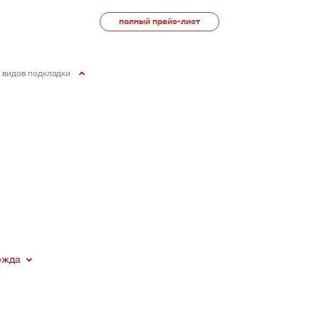
полный прайс-лист
0 видов подкладки
ежда