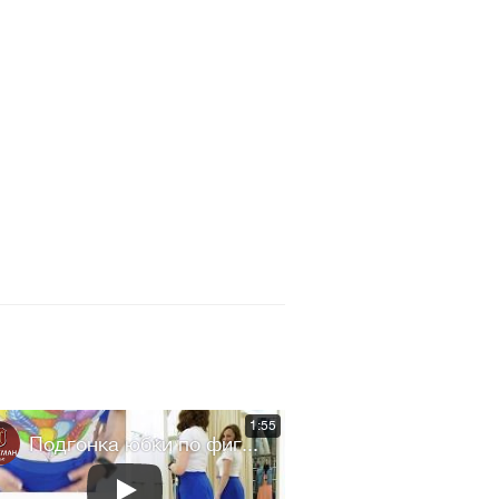
1:55
Подгонка юбки по фиг...