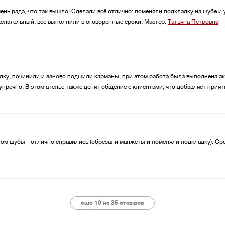
чень рада, что так вышло! Сделали всё отлично: поменяли подкладку на шубе и 
лательный, всё выполнили в оговоренные сроки.
Мастер:
Татьяна Петровна
ку, починили и заново подшили карманы, при этом работа была выполнена акку
зупречно. В этом ателье также ценят общение с клиентами, что добавляет прия
том шубы - отлично справились (обрезали манжеты и поменяли подкладку). Ср
еще 10 из
35
отзывов