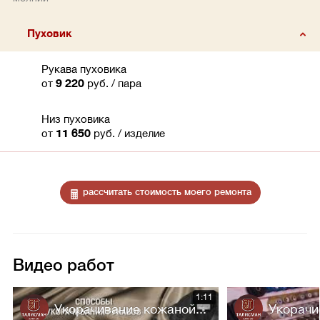
Пуховик
Рукава пуховика
от
9 220
руб.
/ пара
Низ пуховика
от
11 650
руб.
/ изделие
рассчитать стоимость моего ремонта
Видео работ
1:11
Укорачивание кожаной...
Укорачи