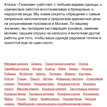
Ателье «Талисман» работает с любыми видами одежды, с
одинаковой заботой восстанавливая и брендовые, и
недорогие вещи. Мы знаем секреты обращения с самым
капризным наполнителем и предлагаем адекватные цены
на укорачивание пуховиков в Москве. По вашему
желанию, мы проведем реставрацию рукавов, заменим
молнию, нашьем опушку на капюшон и выполним другие
работы для того, чтобы ваша одежда радовала теплом и
красотой еще не один сезон.
Меховые изделия
Одежда
Трикотажные изделия
Платья
Свадебные платья
Блузки
Кофты
Юбки
Брюки
Джинсы
Рубашки
Футболки
Шорты
Пиджаки
Жакеты
Костюмы
Куртки
Плащи
Пальто
Шторы
Домашний текстиль
Спортивная
одежда
Дубленки
Кожаные юбки
Кожаные куртки
Кожаные
пальто
Верхняя одежда
Кожаные изделия
Текстильные изделия
Кожаные брюки
Кожаные пиджаки
Кожаные платья
Купальники
Майки
Туники
Парка
Комбинезоны
Нижнее белье
Детская
одежда
Мембранная, горнолыжная и сноубордическая одежда