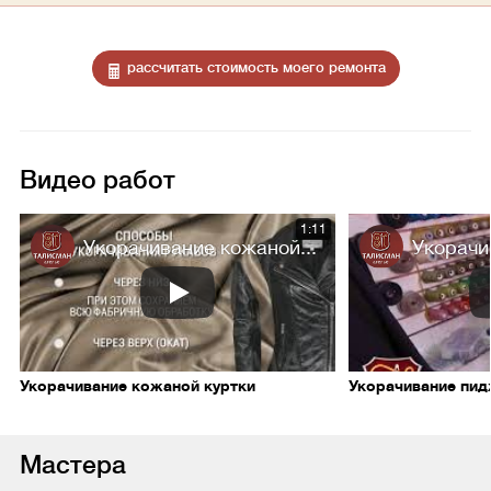
рассчитать стоимость моего ремонта
Видео работ
1:11
Укорачивание кожаной...
Укорачи
Укорачивание кожаной куртки
Укорачивание пи
Мастера