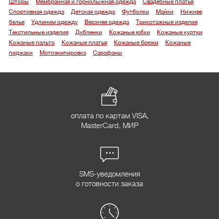
Шторы
Мембранная и горнолыжная одежда
Свадебные платья
Спортивная одежда
Детская одежда
Футболки
Майки
Нижнее
белье
Удлиним одежду
Верхняя одежда
Трикотажные изделия
Текстильные изделия
Дубленки
Кожаные юбки
Кожаные куртки
Кожаные пальто
Кожаные платья
Кожаные брюки
Кожаные
пиджаки
Мотоэкипировка
Сарафаны
оплата по картам VISA,
MasterCard, МИР
SMS-уведомления
о готовности заказа