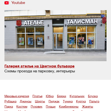
Youtube
Галерея ателье на Цветном бульваре
Схемы проезда на парковку, интерьеры
Меховые изделия
Платье
Юбка
Брюки
Купальник
Блузка
Рубашка
Джинсы
Шорты
Пиджак
Туника
Куртка
Пальто
Парка
Костюм
Пуховик
Плащи
Комбинезоны
Жакеты