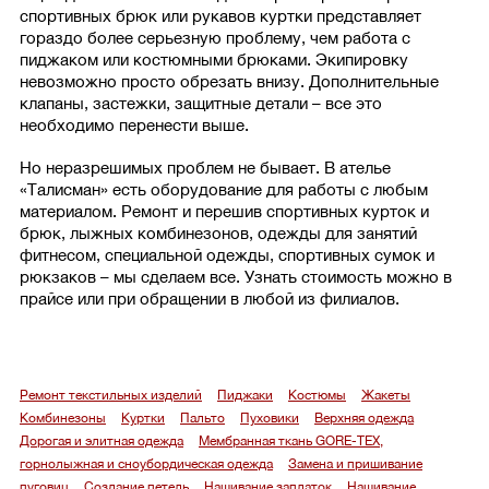
спортивных брюк или рукавов куртки представляет
гораздо более серьезную проблему, чем работа с
пиджаком или костюмными брюками. Экипировку
невозможно просто обрезать внизу. Дополнительные
клапаны, застежки, защитные детали – все это
необходимо перенести выше.
Но неразрешимых проблем не бывает. В ателье
«Талисман» есть оборудование для работы с любым
материалом. Ремонт и перешив спортивных курток и
брюк, лыжных комбинезонов, одежды для занятий
фитнесом, специальной одежды, спортивных сумок и
рюкзаков – мы сделаем все. Узнать стоимость можно в
прайсе или при обращении в любой из филиалов.
Ремонт текстильных изделий
Пиджаки
Костюмы
Жакеты
Комбинезоны
Куртки
Пальто
Пуховики
Верхняя одежда
Дорогая и элитная одежда
Мембранная ткань GORE-TEX,
горнолыжная и сноубордическая одежда
Замена и пришивание
пуговиц
Создание петель
Нашивание заплаток
Нашивание