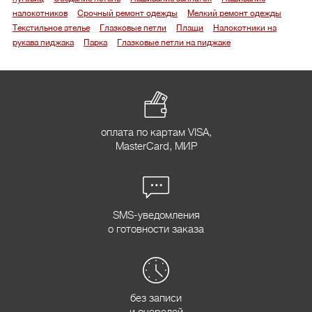
налокотников
Срочный ремонт одежды
Мелкий ремонт одежды
Текстильное ателье
Глазковые петли
Плащи
Налокотники на
рукава пиджака
Парка
Глазковые петли на пиджаке
оплата по картам VISA,
MasterCard, МИР
SMS-уведомления
о готовности заказа
без записи
и очередей