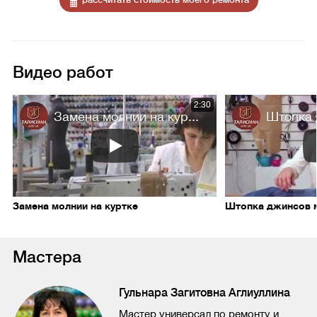
Видео работ
2:30
Замена молнии на кур...
Штопка 
Замена молнии на куртке
Штопка джинсов 
Мастера
Гульнара Загитовна Аглиуллина
Мастер универсал по ремонту и