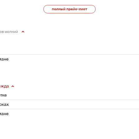
полный прайс-лист
дов молний
мане
ежда
тке
юках
мане