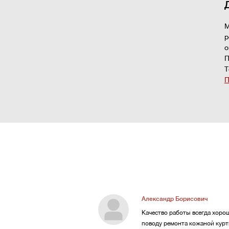
М
р
о
П
Т
П
Александр Борисович
Качество работы всегда хорош
поводу ремонта кожаной куртк