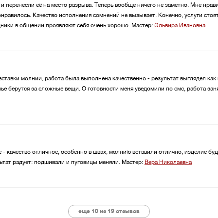
 и перенесли её на место разрыва. Теперь вообще ничего не заметно. Мне нрав
нравилось. Качество исполнения сомнений не вызывает. Конечно, услуги стоят
ники в общении проявляют себя очень хорошо.
Мастер:
Эльвира Ивановна
 вставки молнии, работа была выполнена качественно - результат выглядел как 
елье берутся за сложные вещи. О готовности меня уведомили по смс, работа зан
 - качество отличное, особенно в швах, молнию вставили отлично, изделие бу
ьтат радует: подшивали и пуговицы меняли.
Мастер:
Вера Николаевна
еще 10 из
19
отзывов