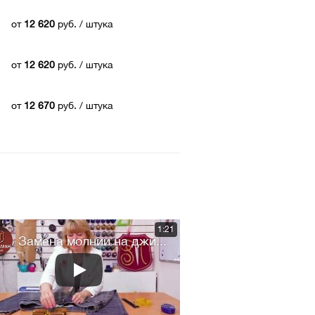
от
12 620
руб.
/ штука
от
12 620
руб.
/ штука
от
12 670
руб.
/ штука
1:21
Замена молнии на джи...