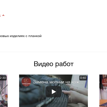
щ
ховых изделиях с планкой
Видео работ
2:30
0:50
.
Замена молнии на кож...