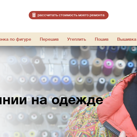
расcчитать стоимость моего ремонта
онка по фигуре
Перешив
Утеплить
Пошив
Вышивка
лнии на одежде