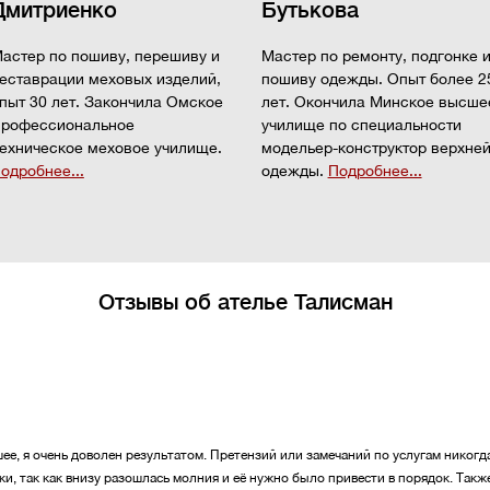
Дмитриенко
Бутькова
астер по пошиву, перешиву и
Мастер по ремонту, подгонке 
еставрации меховых изделий,
пошиву одежды. Опыт более 2
пыт 30 лет. Закончила Омское
лет. Окончила Минское высше
рофессиональное
училище по специальности
ехническое меховое училище.
модельер-конструктор верхне
одробнее...
одежды.
Подробнее...
Отзывы об ателье Талисман
ее, я очень доволен результатом. Претензий или замечаний по услугам никогд
и, так как внизу разошлась молния и её нужно было привести в порядок. Такж