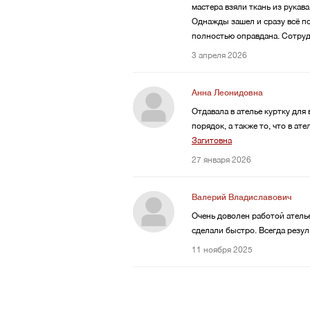
мастера взяли ткань из рукава
Однажды зашел и сразу всё по
полностью оправдана. Сотруд
3 апреля 2026
Анна Леонидовна
Отдавала в ателье куртку для
порядок, а также то, что в ат
Загитовна
27 января 2026
Валерий Владиславович
Очень доволен работой ателье
сделали быстро. Всегда резул
11 ноября 2025