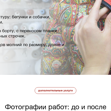
уру: бегунки и собачки,
и.
о борту, с переносом планки,
ных строчек.
дов молний по размеру, длине и
дополнительные услуги
Фотографии работ: до и после