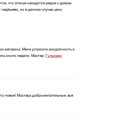
ится, что ателье находится рядом с домом.
 недёшево, но в данном случае цена
из магазина. Меня устроила аккуратность и
яла около недели.
Мастер:
Гульнара
дто новое! Мастера доброжелательные, всё