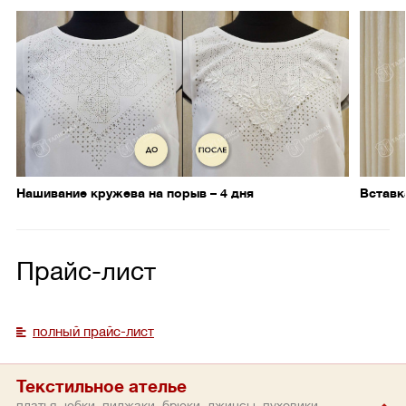
Нашивание кружева на порыв – 4 дня
Вставк
Прайс-лист
полный прайс-лист
Текстильное ателье
платья, юбки, пиджаки, брюки, джинсы, пуховики,