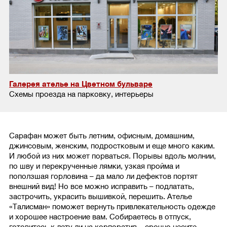
Галерея ателье на Цветном бульваре
Схемы проезда на парковку, интерьеры
Сарафан может быть летним, офисным, домашним,
джинсовым, женским, подростковым и еще много каким.
И любой из них может порваться. Порывы вдоль молнии,
по шву и перекрученные лямки, узкая пройма и
поползшая горловина – да мало ли дефектов портят
внешний вид! Но все можно исправить – подлатать,
застрочить, украсить вышивкой, перешить. Ателье
«Талисман» поможет вернуть привлекательность одежде
и хорошее настроение вам. Собираетесь в отпуск,
готовитесь к лету ли на корпоратив – срочно несите