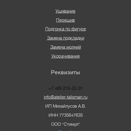
Ушивание
Перешив
Подгонка по фигуре
Замена подкладки
Замена молний
Укорачивание
Реквизиты
+7 495 215-22-31
info@atelier-talisman.ru
ИП Михайлусов А.В.
ИНН 7735647635
ООО "Стимул"