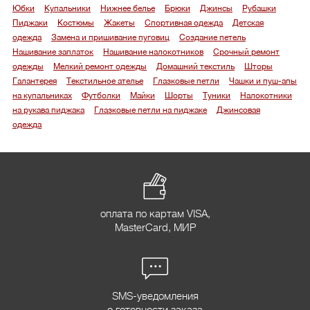
Юбки
Купальники
Нижнее белье
Брюки
Джинсы
Рубашки
Пиджаки
Костюмы
Жакеты
Спортивная одежда
Детская
одежда
Замена и пришивание пуговиц
Создание петель
Нашивание заплаток
Нашивание налокотников
Срочный ремонт
одежды
Мелкий ремонт одежды
Домашний текстиль
Шторы
Галантерея
Текстильное ателье
Глазковые петли
Чашки и пуш-апы
на купальниках
Футболки
Майки
Шорты
Туники
Налокотники
на рукава пиджака
Глазковые петли на пиджаке
Джинсовая
одежда
оплата по картам VISA,
MasterCard, МИР
SMS-уведомления
о готовности заказа