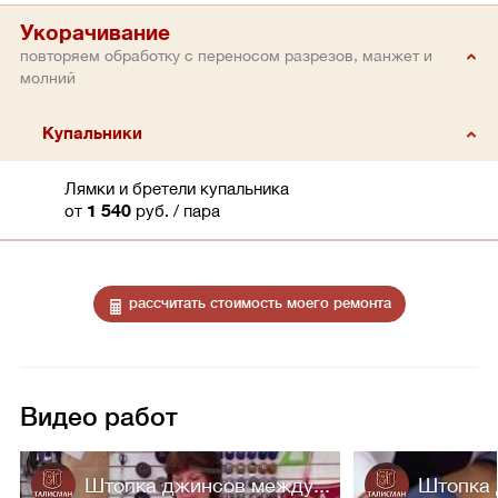
Укорачивание
повторяем обработку с переносом разрезов, манжет и
молний
Купальники
Лямки и бретели купальника
от
1 540
руб.
/ пара
рассчитать стоимость моего ремонта
Видео работ
Штопка джинсов между...
Штопка 