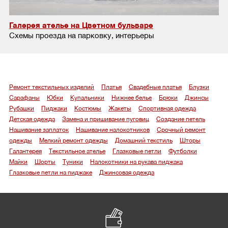
Галерея ателье на Цветном бульваре
Схемы проезда на парковку, интерьеры
Ремонт текстильных изделий
Платья
Свадебные платья
Блузки
Сарафаны
Юбки
Купальники
Нижнее белье
Брюки
Джинсы
Рубашки
Пиджаки
Костюмы
Жакеты
Спортивная одежда
Детская одежда
Замена и пришивание пуговиц
Создание петель
Нашивание заплаток
Нашивание налокотников
Срочный ремонт
одежды
Мелкий ремонт одежды
Домашний текстиль
Шторы
Галантерея
Текстильное ателье
Глазковые петли
Футболки
Майки
Шорты
Туники
Налокотники на рукава пиджака
Глазковые петли на пиджаке
Джинсовая одежда