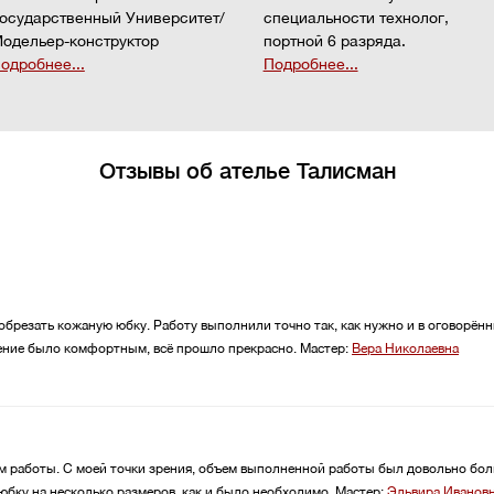
осударственный Университет/
специальности технолог,
одельер-конструктор
портной 6 разряда.
одробнее...
Подробнее...
Отзывы об ателье Талисман
 обрезать кожаную юбку. Работу выполнили точно так, как нужно и в оговорён
ение было комфортным, всё прошло прекрасно.
Мастер:
Вера Николаевна
ом работы. С моей точки зрения, объем выполненной работы был довольно бо
юбку на несколько размеров, как и было необходимо.
Мастер:
Эльвира Иванов