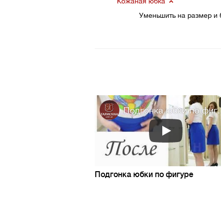
Кожаная юбка
Уменьшить на размер и 
Подгонка юбки по фиг..
Подгонка юбки по фигуре