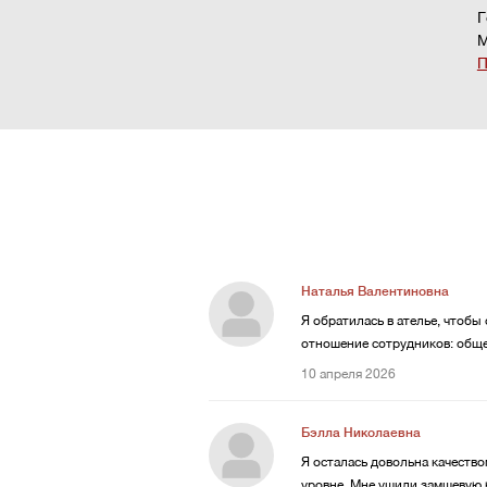
Г
М
П
Наталья Валентиновна
Я обратилась в ателье, чтобы
отношение сотрудников: общ
10 апреля 2026
Бэлла Николаевна
Я осталась довольна качеств
уровне. Мне ушили замшевую 