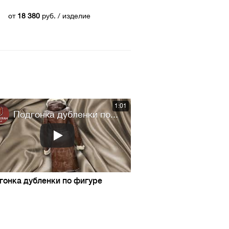
от
18 380
руб.
/ изделие
1:01
Подгонка дубленки по...
гонка дубленки по фигуре