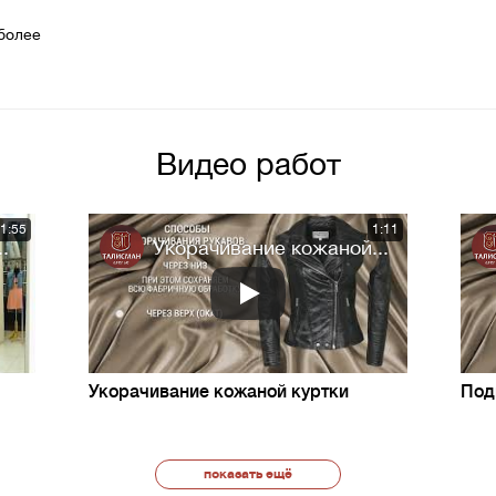
более
Видео работ
1:55
1:11
.
Укорачивание кожаной...
Укорачивание кожаной куртки
Под
показать ещё