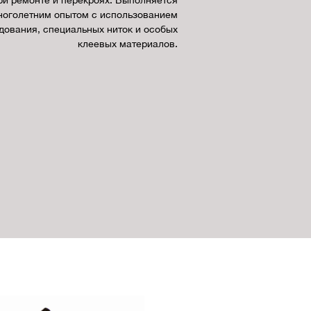
ри ремонте и перекроях. Выполняется
ноголетним опытом с использованием
ования, специальных ниток и особых
клеевых материалов.