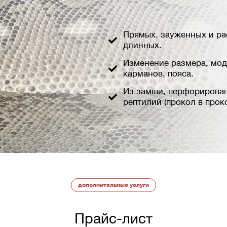
Прямых, зауженных и ра
длинных.
Изменение размера, мод
карманов, пояса.
Из замши, перфорирован
рептилий (прокол в проко
дополнительные услуги
Прайс-лист