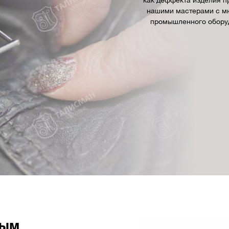
как деффекта изделия п
нашими мастерами с м
промышленного оборуд
вым