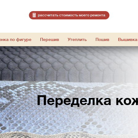
расcчитать стоимость моего ремонта
онка по фигуре
Перешив
Утеплить
Пошив
Вышивка
Переделка ко