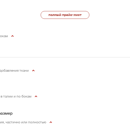
полный прайс-лист
 бокам
 добавления ткани
, в талии и по бокам
размер
ия, частично или полностью