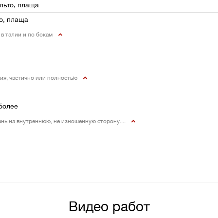
альто, плаща
то, плаща
, в талии и по бокам
ия, частично или полностью
более
ань на внутреннюю, не изношенную сторону....
Видео работ