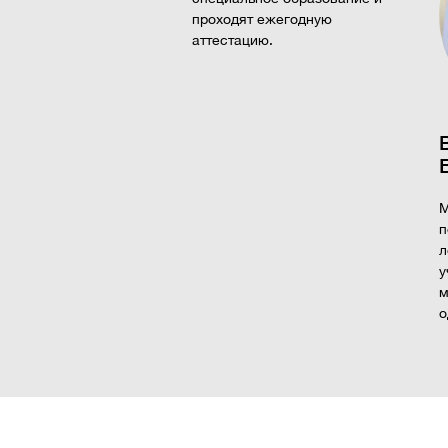
проходят ежегодную
аттестацию.
М
п
л
у
м
о