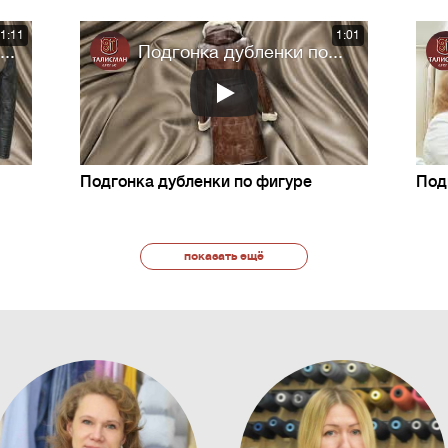
1:11
1:01
..
Подгонка дубленки по...
Подгонка дубленки по фигуре
Под
показать ещё