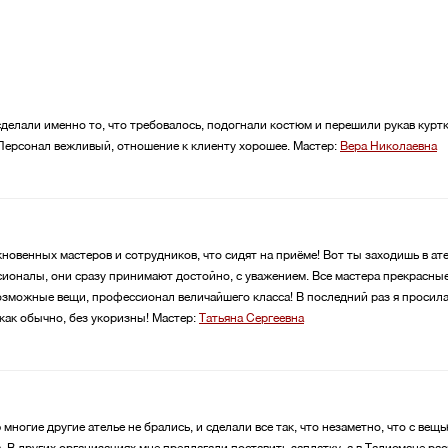
 сделали именно то, что требовалось, подогнали костюм и перешили рукав кур
Персонал вежливый, отношение к клиенту хорошее.
Мастер:
Вера Николаевна
овенных мастеров и сотрудников, что сидят на приёме! Вот ты заходишь в ате
оналы, они сразу принимают достойно, с уважением. Все мастера прекрасные,
озможные вещи, профессионал величайшего класса! В последний раз я просила
как обычно, без укоризны!
Мастер:
Татьяна Сергеевна
 многие другие ателье не брались, и сделали все так, что незаметно, что с вещ