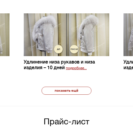
Удлинение низа рукавов и низа
Удл
изделия
– 10 дней
изд
подробнее...
показать ещё
Прайс-лист