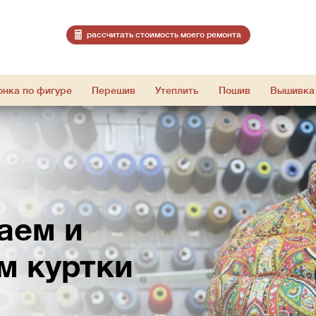
расcчитать стоимость моего ремонта
онка по фигуре
Перешив
Утеплить
Пошив
Вышивка
аем и
м куртки