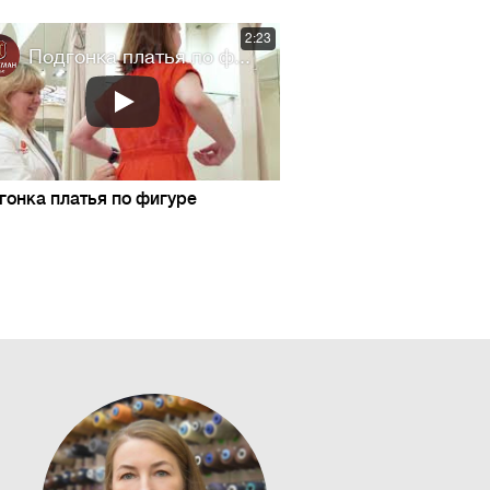
2:23
Подгонка платья по ф...
гонка платья по фигуре