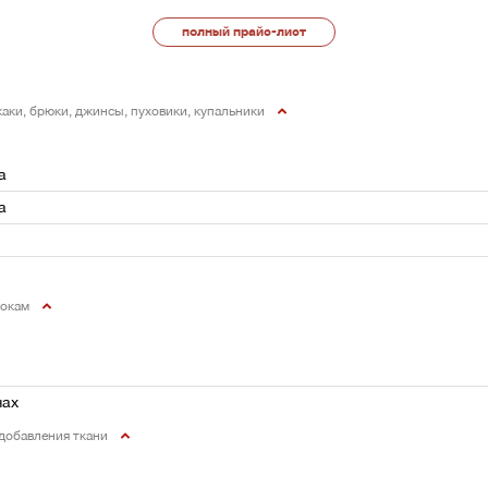
полный прайс-лист
жаки, брюки, джинсы, пуховики, купальники
а
а
 бокам
чах
 добавления ткани