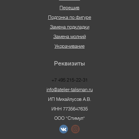
Перешив
Подгонка по фигуре
Замена подкладки
Замена молний
Укорачивание
Реквизиты
+7 495 215-22-31
info@atelier-talisman.ru
ИП Михайлусов А.В.
ИНН 7735647635
ООО "Стимул"