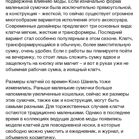
подвержена влиянию моды. Если изначально форма
маленькой сумочки была исключительно прямоугольной,
а конструкция – жесткой, то сейчас существует огромное
многообразие вариантов исполнения этого аксессуара.
Современные дизайнеры предлагают три основных вида:
клатчи мягкие, жесткие и трансформеры. Последний
вариант стал особенно популярным в этом сезоне. Клатч,
трансформирующийся в обычную, более вместительную
сумку, очень удобен. Если с работы вы планируете пойти
на вечеринку, то стоит лишь сложить сумку вдвое и
защелкнуть на кнопку или магнит – и вот в руках уже не
объемная рабочая сумка, а изящный клатч.
Размеры клатчей со времен Коко Шанель тоже
изменились. Раньше маленькие сумочки больше
напоминали увеличенные кошельки, сейчас же размеры
этих сумочек, также как и конструкция, могут быть
самыми разными. Для торжественных случаев клатчи
остаются традиционно маленькими. Однако в последнее
время в коллекциях ведущих домов моды появились
модели клатчей для повседневной носки, в которые
свободно можно уместить и ежедневник, и журнал, и
объемную косметичку.