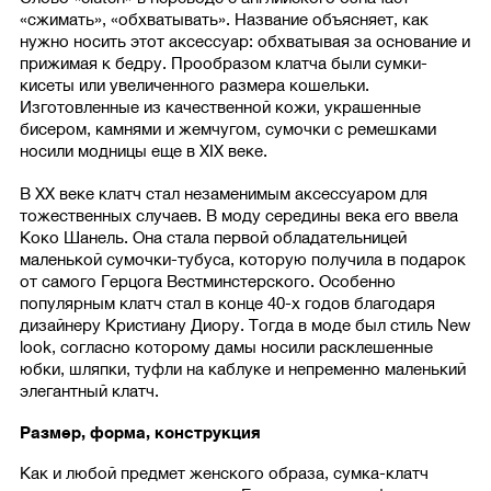
«сжимать», «обхватывать». Название объясняет, как
нужно носить этот аксессуар: обхватывая за основание и
прижимая к бедру. Прообразом клатча были сумки-
кисеты или увеличенного размера кошельки.
Изготовленные из качественной кожи, украшенные
бисером, камнями и жемчугом, сумочки с ремешками
носили модницы еще в XIX веке.
В XX веке клатч стал незаменимым аксессуаром для
тожественных случаев. В моду середины века его ввела
Коко Шанель. Она стала первой обладательницей
маленькой сумочки-тубуса, которую получила в подарок
от самого Герцога Вестминстерского. Особенно
популярным клатч стал в конце 40-х годов благодаря
дизайнеру Кристиану Диору. Тогда в моде был стиль New
look, согласно которому дамы носили расклешенные
юбки, шляпки, туфли на каблуке и непременно маленький
элегантный клатч.
Размер, форма, конструкция
Как и любой предмет женского образа, сумка-клатч