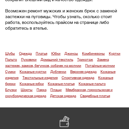
Возможен ремонт мужских и женских брюк с заменой
застежки на пуговицы. Чтобы узнать, сколько стоит
работа, воспользуйтесь прайсом на странице либо
обратитесь в ателье.
Шубы
Одежда
Платья
Юбки
Джинсы
Комбинезоны
Куртки
Пальто
Пуховики
Домашний текстиль
Трикотаж
Замена
застежек, замков, бегунков, собачек на молнии
Потайные молнии
Сумки
Кожаные куртки
Дубленки
Верхняя одежда
Кожаные
изделия
Текстильные изделия
Спортивная одежда
Кожаные
брюки
Кожаные юбки
Кожаные платья
Кожаные пальто
Блузки
Шорты
Парка
Плащи
Мембранная, горнолыжная и
сноубордическая одежда
Детская одежда
Свадебные платья