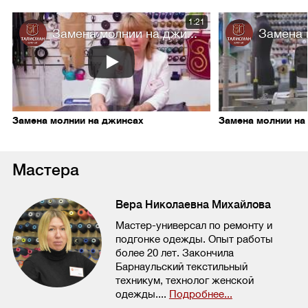
1:21
Замена молнии на джи...
Замена м
Замена молнии на джинсах
Замена молнии на
Мастера
Вера Николаевна Михайлова
Мастер-универсал по ремонту и
подгонке одежды. Опыт работы
более 20 лет. Закончила
Барнаульский текстильный
техникум, технолог женской
одежды....
Подробнее...