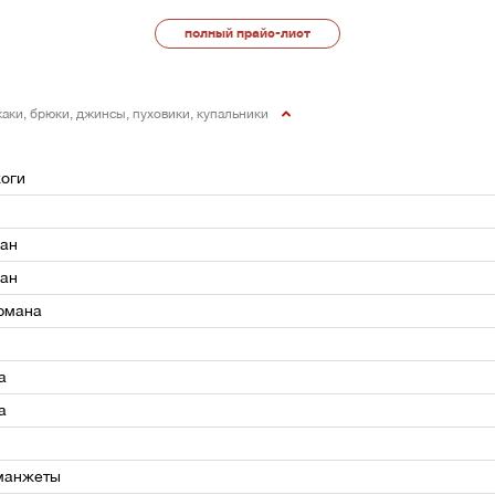
полный прайс-лист
жаки, брюки, джинсы, пуховики, купальники
жоги
ман
ман
рмана
а
а
манжеты