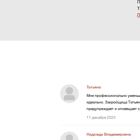
П
Т
П
Татьяна
Мне профессионально уменьши
идеально. Закройщица Татьяна
предупреждает и оповещает с
11 декабря 2025
Надежда Владимировна