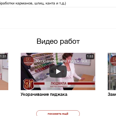
работки карманов, шлиц, канта и т.д.)
Видео работ
1:37
1:53
.
Укорачивание пиджака...
Укорачивание пиджака
Зам
показать ещё