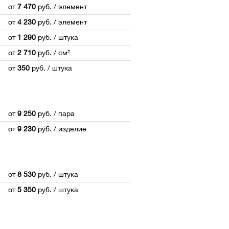
от
7 470
руб.
/ элемент
от
4 230
руб.
/ элемент
от
1 290
руб.
/ штука
от
2 710
руб.
/ см²
от
350
руб.
/ штука
от
9 250
руб.
/ пара
от
9 230
руб.
/ изделие
от
8 530
руб.
/ штука
от
5 350
руб.
/ штука