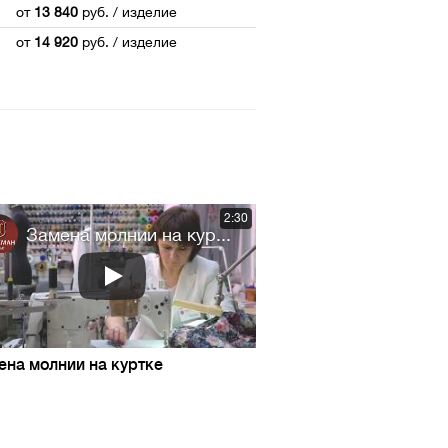
от
13 840
руб.
/ изделие
от
14 920
руб.
/ изделие
2:30
Замена молнии на кур...
ена молнии на куртке