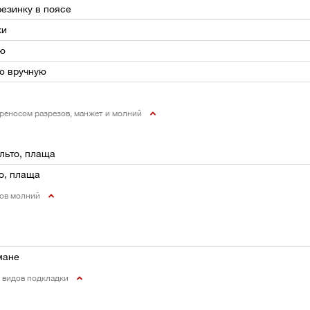
езинку в поясе
ки
лю
ю вручную
ереносом разрезов, манжет и молний
альто, плаща
то, плаща
дов молний
мане
0 видов подкладки