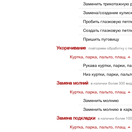
Заменить трикотажную р
Замена/создание кулис
Пробить глазковую пет
Создать глазковую петл
Пришить пуговицу
Укорачивание
повторяем обработку с п
Куртка, парка, пальто, плащ
Рукава куртки, парки, п
Низ куртки, парки, паль
Замена молний
в наличии более 300 ви
Куртка, парка, пальто, плащ
Заменить молнию
Заменить молнию в кар
Замена подкладки
в наличии более 10
Куртка, парка, пальто, плащ