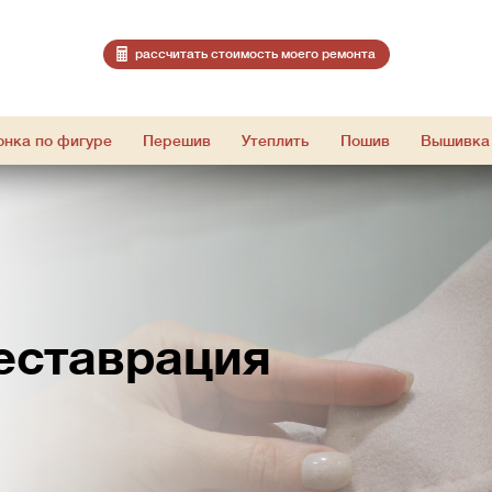
расcчитать стоимость моего ремонта
онка по фигуре
Перешив
Утеплить
Пошив
Вышивка
еставрация