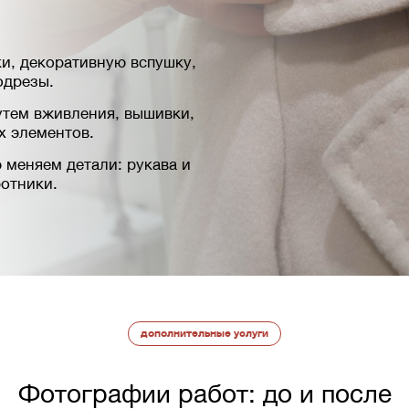
и, декоративную вспушку,
одрезы.
утем вживления, вышивки,
х элементов.
 меняем детали: рукава и
отники.
дополнительные услуги
Фотографии работ: до и после