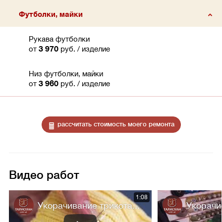
Футболки, майки
Рукава футболки
от
3 970
руб.
/ изделие
Низ футболки, майки
от
3 960
руб.
/ изделие
рассчитать стоимость моего ремонта
Видео работ
1:08
Укорачивание трикота...
Укорачи