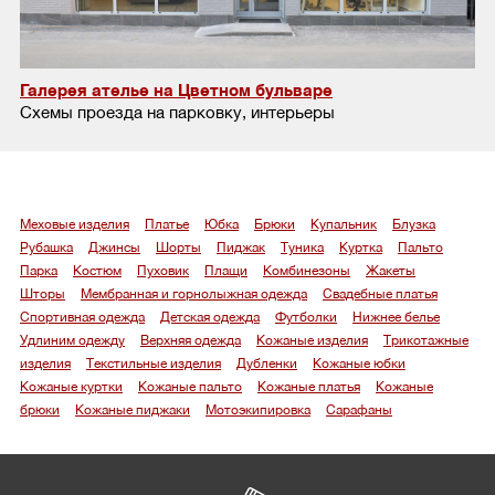
Галерея ателье на Цветном бульваре
Схемы проезда на парковку, интерьеры
Меховые изделия
Платье
Юбка
Брюки
Купальник
Блузка
Рубашка
Джинсы
Шорты
Пиджак
Туника
Куртка
Пальто
Парка
Костюм
Пуховик
Плащи
Комбинезоны
Жакеты
Шторы
Мембранная и горнолыжная одежда
Свадебные платья
Спортивная одежда
Детская одежда
Футболки
Нижнее белье
Удлиним одежду
Верхняя одежда
Кожаные изделия
Трикотажные
изделия
Текстильные изделия
Дубленки
Кожаные юбки
Кожаные куртки
Кожаные пальто
Кожаные платья
Кожаные
брюки
Кожаные пиджаки
Мотоэкипировка
Сарафаны