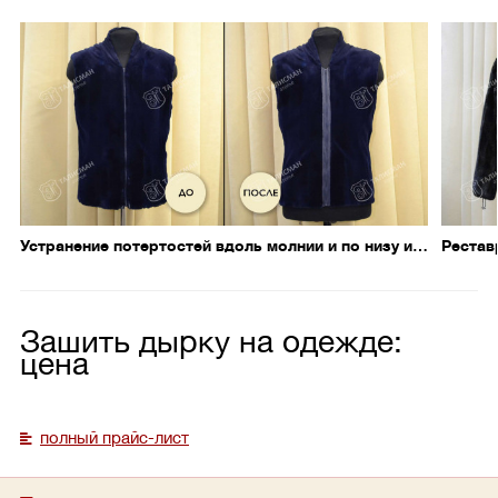
Устранение потертостей вдоль молнии и по низу изделия – 4 дня
Рестав
Зашить дырку на одежде:
цена
полный прайс-лист