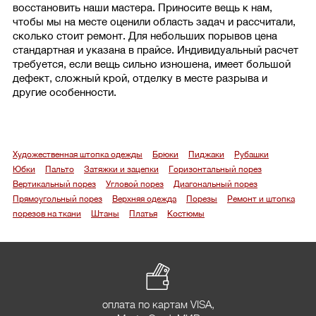
восстановить наши мастера. Приносите вещь к нам,
чтобы мы на месте оценили область задач и рассчитали,
сколько стоит ремонт. Для небольших порывов цена
стандартная и указана в прайсе. Индивидуальный расчет
требуется, если вещь сильно изношена, имеет большой
дефект, сложный крой, отделку в месте разрыва и
другие особенности.
Художественная штопка одежды
Брюки
Пиджаки
Рубашки
Юбки
Пальто
Затяжки и зацепки
Горизонтальный порез
Вертикальный порез
Угловой порез
Диагональный порез
Прямоугольный порез
Верхняя одежда
Порезы
Ремонт и штопка
порезов на ткани
Штаны
Платья
Костюмы
оплата по картам VISA,