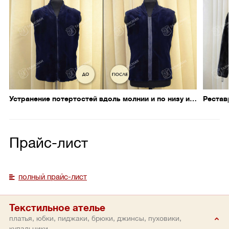
Устранение потертостей вдоль молнии и по низу изделия – 4 дня
Рестав
Прайс-лист
полный прайс-лист
Текстильное ателье
платья, юбки, пиджаки, брюки, джинсы, пуховики,
купальники