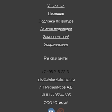
Ушивание
Перешив
Подгонка по фигуре
Замена подкладки
Замена молний
Укорачивание
Реквизиты
+7 495 215-22-31
info@atelier-talisman.ru
ИП Михайлусов А.В.
ИНН 7735647635
ООО "Стимул"