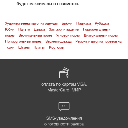
будет максимально незаметен.
Художественная штопка одежды
Брюки
Пиджаки
Рубашки
Юбки
Пальто
Дырки
Затяжки и зацепки
Горизонтальный
порез
Вертикальный порез
Угловой порез
Диагональный порез
Прямоугольный порез
Верхняя одежда
Ремонт и штопка порезов на
ткани
Штаны
Платья
Костюмы
оплата по картам VISA,
MasterCard, МИР
SMS-уведомления
о готовности заказа