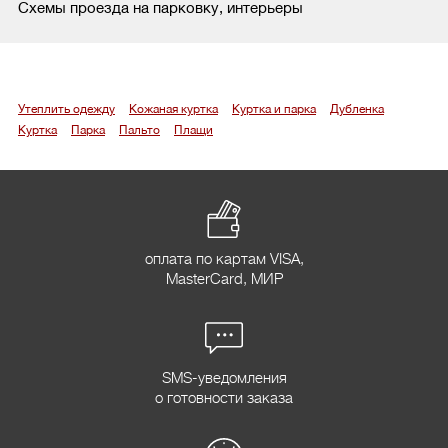
Схемы проезда на парковку, интерьеры
Утеплить одежду
Кожаная куртка
Куртка и парка
Дубленка
Куртка
Парка
Пальто
Плащи
оплата по картам VISA,
MasterCard, МИР
SMS-уведомления
о готовности заказа