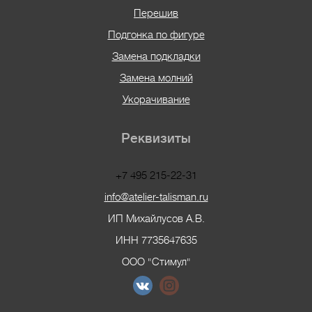
Перешив
Подгонка по фигуре
Замена подкладки
Замена молний
Укорачивание
Реквизиты
+7 495 215-22-31
info@atelier-talisman.ru
ИП Михайлусов А.В.
ИНН 7735647635
ООО "Стимул"