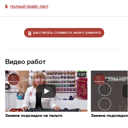
полный прайс-лист
рассчитать стоимость моего ремонта
Видео работ
1:37
Замена подкладки на ...
Замена п
Замена подкладки на пальто
Замена подкладки