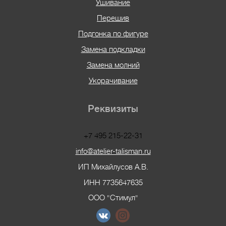
Ушивание
Перешив
Подгонка по фигуре
Замена подкладки
Замена молний
Укорачивание
Реквизиты
+7 495 215-22-31
info@atelier-talisman.ru
ИП Михайлусов А.В.
ИНН 7735647635
ООО "Стимул"