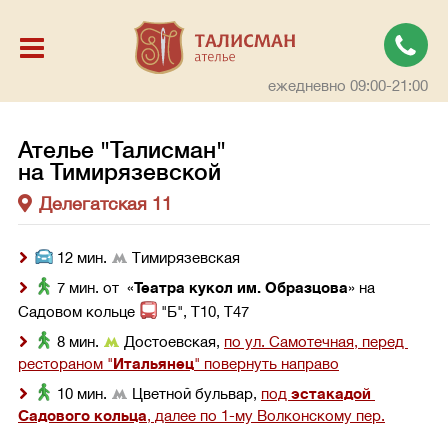
ежедневно 09:00-21:00
Ателье "Талисман"
на Тимирязевской
Делегатская 11
 12 мин. 
 Тимирязевская
 7 мин. от  «
Театра кукол им. Образцова
» на 
Садовом кольце 
 "Б", Т10, Т47
 8 мин. 
 Достоевская, 
по ул. Самотечная, перед 
рестораном "
Итальянец
" повернуть направо
 10 мин. 
 Цветной бульвар, 
под 
эстакадой 
Садового кольца
, далее по 1-му Волконскому пер.