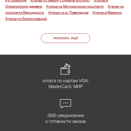
Кутузовском
Ателье по ремонту одежды в ЮЗАО
Ателье в
Олимпийской деревне
Ателье на Мичуринском проспекте
Ателье на
проспекте Вернадского
Ателье на м. Павелецкая
Ателье в Марьино
Ателье на Братиславской
показать ещё
оплата по картам VISA,
MasterCard, МИР
SMS-уведомления
о готовности заказа