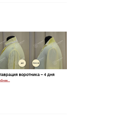
таврация воротника
– 4 дня
бнее...