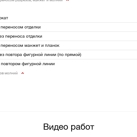
ереносом разрезов, манжет и молний
окат
с переносом отделки
без переноса отделки
с переносом манжет и планок
ез повтора фигурной линии (по прямой)
с повтором фигурной линии
дов молний
Видео работ