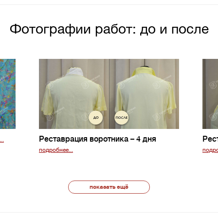
Фотографии работ: до и после
Реставрация воротника
– 4 дня
Рес
..
подробнее...
подро
показать ещё