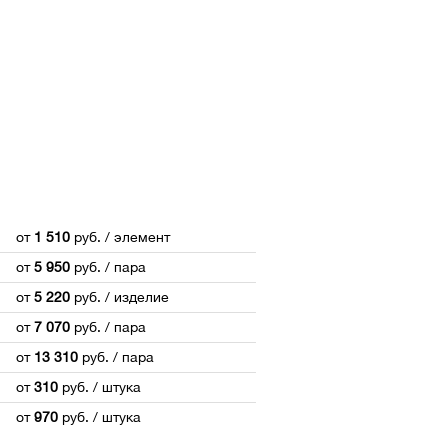
от
1 510
руб.
/ элемент
от
5 950
руб.
/ пара
от
5 220
руб.
/ изделие
от
7 070
руб.
/ пара
от
13 310
руб.
/ пара
от
310
руб.
/ штука
от
970
руб.
/ штука