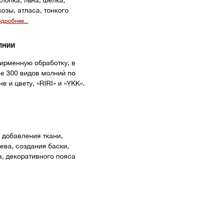
хлопка, льна, шелка,
озы, атласа, тонкого
дробнее...
лнии
ирменную обработку, в
е 300 видов молний по
е и цвету, «RIRI» и «YKK».
 добавления ткани,
ева, создания баски,
, декоративного пояса