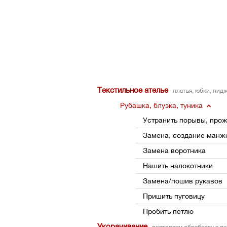
Текстильное ателье
платья, юбки, пид
Рубашка, блузка, туника
Устранить порывы, про
Замена, создание манж
Замена воротника
Нашить налокотники
Замена/пошив рукавов
Пришить пуговицу
Пробить петлю
Укорачивание