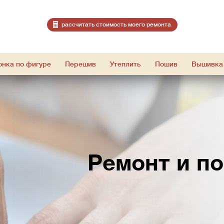
расcчитать стоимость моего ремонта
онка по фигуре
Перешив
Утеплить
Пошив
Вышивка
Ремонт и п