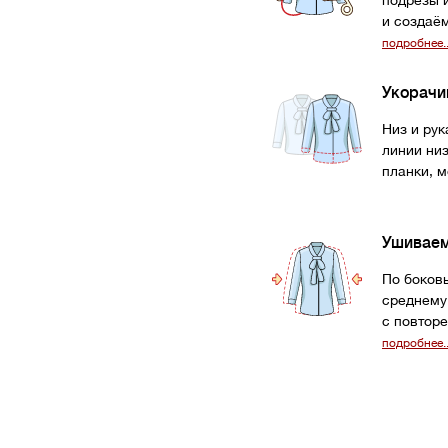
подрезы 
и создаё
подробнее..
Укорачи
Низ и ру
линии ни
планки, м
Ушивае
По боков
среднему
с повтор
подробнее..