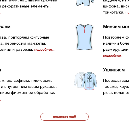
и вытачки, нашиваем кружева
моделей, из 
м декоративные элементы.
шифона, виск
трикотажа.
.
по
ваем
Меняем мо
кава, повторяем фигурные
Повторяем ф
за, переносим манжеты,
наличии боле
олнии и разрезы.
размеру, длин
подробнее...
подробнее...
м
Удлиняем
ым, рельефным, плечевым,
Посредством
 и внутренним швам рукавов,
тесьмы, круж
ением фирменной обработки.
рюш, воланов
.
показать ещё