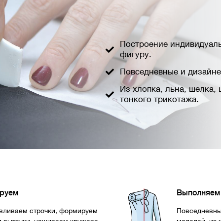
Построение индивидуаль
фигуру.
Повседневные и дизайне
Из хлопка, льна, шелка,
тонкого трикотажа.
руем
Выполняем 
вливаем строчки, формируем
Повседневны