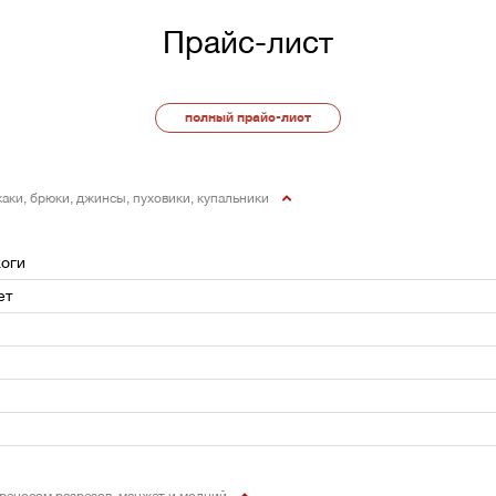
Прайс-лист
полный прайс-лист
жаки, брюки, джинсы, пуховики, купальники
жоги
ет