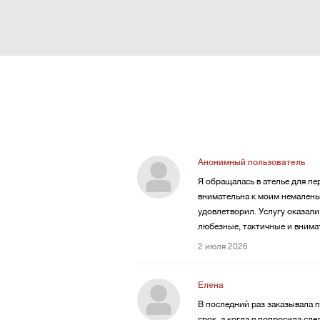
Анонимный пользователь
Я обращалась в ателье для п
внимательна к моим немалень
удовлетворил. Услугу оказали
любезные, тактичные и внима
2 июля 2026
Елена
В последний раз заказывала п
срок, а когда я попросила сд