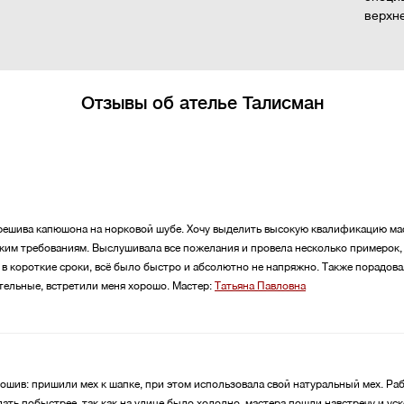
верхн
Отзывы об ателье Талисман
ерешива капюшона на норковой шубе. Хочу выделить высокую квалификацию ма
ким требованиям. Выслушивала все пожелания и провела несколько примерок,
 в короткие сроки, всё было быстро и абсолютно не напряжно. Также порадова
тельные, встретили меня хорошо.
Мастер:
Татьяна Павловна
ошив: пришили мех к шапке, при этом использовала свой натуральный мех. Ра
елать побыстрее, так как на улице было холодно, мастера пошли навстречу и у