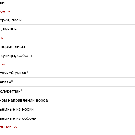
ки
шон
орки, лисы
, куницы
 норки, лисы
 куницы, соболя
тачной рукав"
еглан"
олуреглан"
чном направлении ворса
ъемные из норки
ъемные из соболя
нтинов