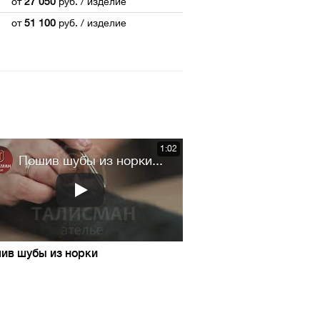
от
27 050
руб.
/ изделие
от
51 100
руб.
/ изделие
1:02
Пошив шубы из норки...
ив шубы из норки