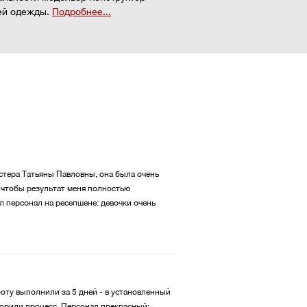
ей одежды.
Подробнее...
стера Татьяны Павловны, она была очень
 чтобы результат меня полностью
л персонал на ресепшене: девочки очень
боту выполнили за 5 дней - в установленный
скорили процесс. Персонал прекрасный: