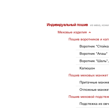
Индивидуальный пошив
из меха, кож
Меховые изделия
Пошив воротников и ка
Воротник "Стойка
Воротник "Апаш"
Воротник "Шаль",
Капюшон
Пошив меховых манжет
Притачные манж
Отложные манже
Пошив меховой подсте
Подстежка из ов