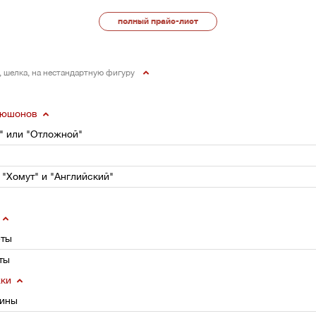
полный прайс-лист
и, шелка, на нестандартную фигуру
пюшонов
" или "Отложной"
 "Хомут" и "Английский"
еты
ты
жки
чины