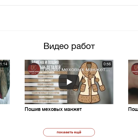
Видео работ
1:14
0:56
..
Пошив меховых манжет...
Пошив меховых манжет
Пош
показать ещё