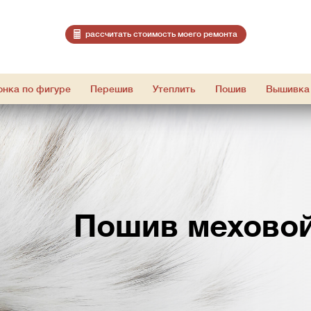
расcчитать стоимость моего ремонта
онка по фигуре
Перешив
Утеплить
Пошив
Вышивка
Пошив меховой