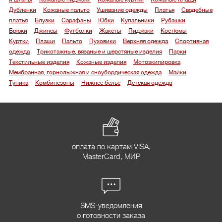
Дубленки
Кожаные пальто
Ушивание одежды
Платья
Свадебные
платья
Блузки
Сарафаны
Юбки
Купальники
Рубашки
Брюки
Джинсы
Футболки
Жакеты
Пиджаки
Костюмы
Куртки
Плащи
Пальто
Пуховики
Верхняя одежда
Спортивная
одежда
Трикотажные, вязаные и шерстяные изделия
Парки
Текстильные изделия
Кожаные изделия
Мотоэкипировка
Мембранная, горнолыжная и сноубордическая одежда
Майки
Туника
Комбинезоны
Нижнее белье
Детская одежда
оплата по картам VISA,
MasterCard, МИР
SMS-уведомления
о готовности заказа