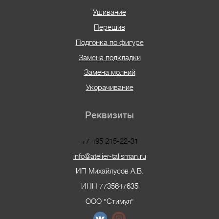
Ушивание
Перешив
Подгонка по фигуре
Замена подкладки
Замена молний
Укорачивание
Реквизиты
+7 495 215-22-31
info@atelier-talisman.ru
ИП Михайлусов А.В.
ИНН 7735647635
ООО "Стимул"