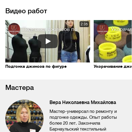
Видео работ
2:35
Подгонка джинсов по ...
Укорачи
Подгонка джинсов по фигуре
Укорачивание дж
Мастера
Вера Николаевна Михайлова
Мастер-универсал по ремонту и
подгонке одежды. Опыт работы
более 20 лет. Закончила
Барнаульский текстильный