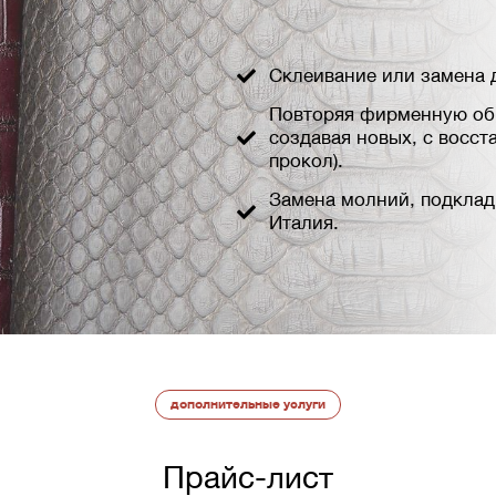
Склеивание или замена д
Повторяя фирменную обр
создавая новых, с восст
прокол).
Замена молний, подклад
Италия.
дополнительные услуги
Прайс-лист