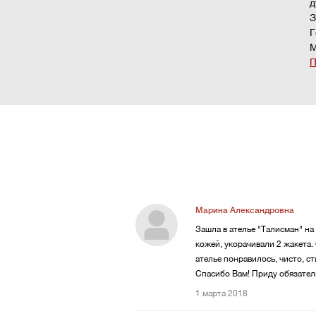
д
З
Г
М
П
Марина Александровна
Зашла в ателье "Талисман" на 
кожей, укорачивали 2 жакета.
ателье понравилось, чисто, с
Спасибо Вам! Приду обязател
1 марта 2018