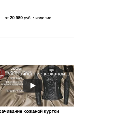
от
20 580
руб.
/ изделие
1:11
Укорачивание кожаной...
рачивание кожаной куртки