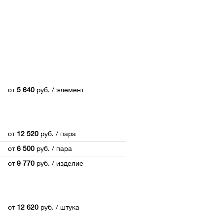
от
5 640
руб.
/ элемент
от
12 520
руб.
/ пара
от
6 500
руб.
/ пара
от
9 770
руб.
/ изделие
от
12 620
руб.
/ штука