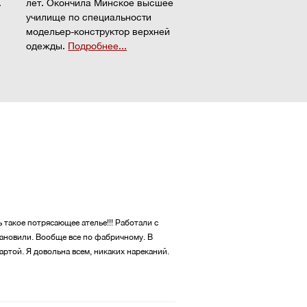
.
лет. Окончила Минское высшее
училище по специальности
модельер-конструктор верхней
одежды.
Подробнее...
ь такое потрясающее ателье!!! Работали с
тановили. Вообще все по фабричному. В
артой. Я довольна всем, никаких нареканий.