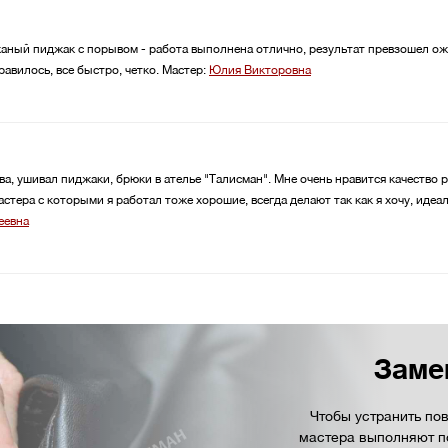
ожаный пиджак с порывом - работа выполнена отлично, результат превзошел о
авилось, все быстро, четко.
Мастер:
Юлия Викторовна
а, ушивал пиджаки, брюки в ателье "Талисман". Мне очень нравится качество ра
астера с которыми я работал тоже хорошие, всегда делают так как я хочу, иде
еевна
Заме
Чтобы устранить по
мастера выполняют п