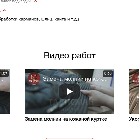
0 видов подкладки
щ
работки карманов, шлиц, канта и т.д.)
Видео работ
1:07
0:50
..
Замена молнии на кож...
Замена молнии на кожаной куртке
Уко