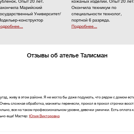
убленок. Опыт 20 лет.
кожаных изделий. Опыт 20 лет
акончила Марийский
Окончила техникум по
осударственный Университет/
специальности технолог,
одельер-конструктор
портной 6 разряда.
одробнее...
Подробнее...
Отзывы об ателье Талисман
угад, живу в этом районе. Я не могла бы даже подумать, что рядом с домом ест
 Очень сложная обработка, манжеты перенесли, прокол в прокол строчки восс
тильно, все на таком профессиональном уровне, девочки умнички. Есть оплата к
ьно еще!
Мастер:
Юлия Викторовна