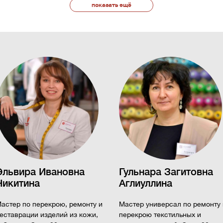
показать ещё
Эльвира Ивановна
Гульнара Загитовна
Никитина
Аглиуллина
астер по перекрою, ремонту и
Мастер универсал по ремонту 
еставрации изделий из кожи,
перекрою текстильных и