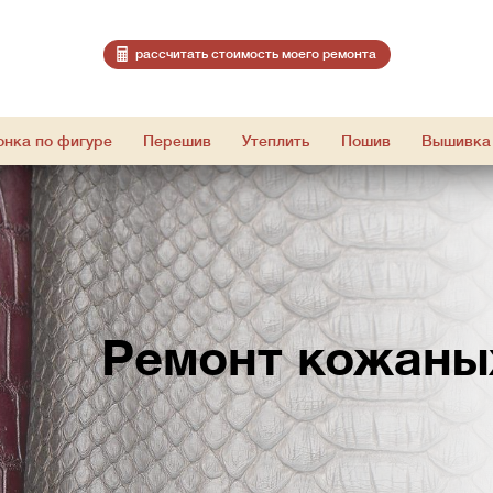
расcчитать стоимость моего ремонта
онка по фигуре
Перешив
Утеплить
Пошив
Вышивка
Ремонт кожаны