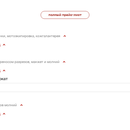
полный прайс-лист
нки, мотоэкипировка, кожгалантерея
щ
ереносом разрезов, манжет и молний
щ
окат
дов молний
щ