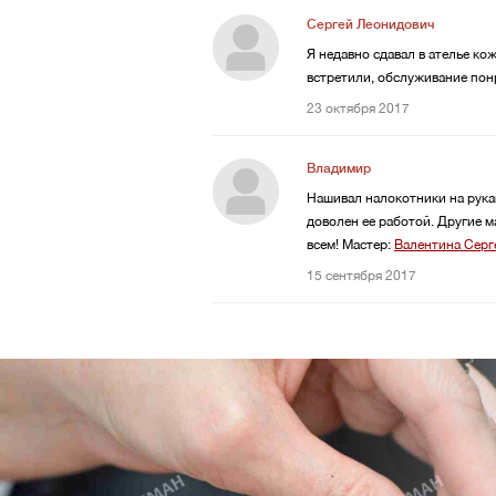
Сергей Леонидович
Я недавно сдавал в ателье к
встретили, обслуживание понр
23 октября 2017
Владимир
Нашивал налокотники на рукав
доволен ее работой. Другие м
всем!
Мастер:
Валентина Серг
15 сентября 2017