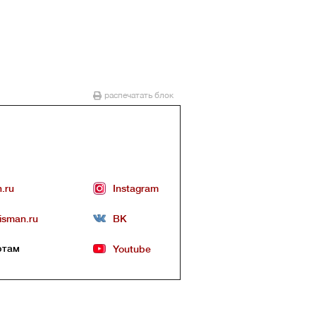
распечатать блок
n.ru
Instagram
lisman.ru
ВК
ртам
Youtube