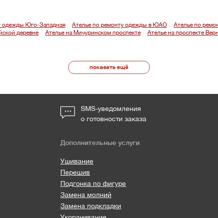
у одежды Юго-Западная
Ателье по ремонту одежды в ЮАО
Ателье по ремо
йской деревне
Ателье на Мичуринском проспекте
Ателье на проспекте Вер
показать ещё
SMS-уведомления
о готовности заказа
Дополнительные услуги
Ушивание
Перешив
Подгонка по фигуре
Замена молний
Замена подкладки
Укорачивание