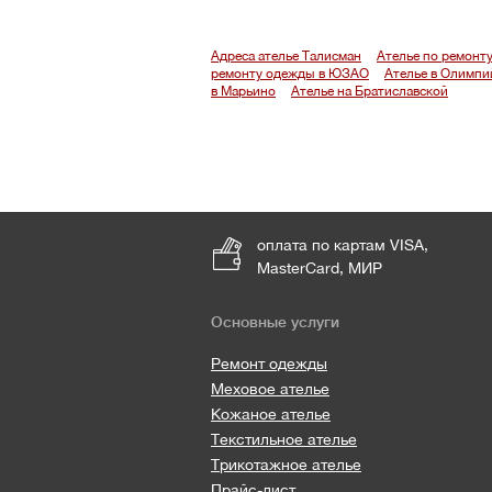
Адреса ателье Талисман
Ателье по ремонт
ремонту одежды в ЮЗАО
Ателье в Олимпи
в Марьино
Ателье на Братиславской
оплата по картам VISA,
MasterCard, МИР
Основные услуги
Ремонт одежды
Меховое ателье
Кожаное ателье
Текстильное ателье
Трикотажное ателье
Прайс-лист