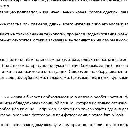
вка люверсов и кнопок, пришивание пуговиц, обметка петель, ст
 т.п.
таврацию подкладки, низа, изношенных краев, бортов одежды, ре
е фасона или размера, длины всего изделия либо его частей: вор
вают не только знание технологии процесса моделирования одежд
режно относятся к таким заказам и выполняют их на самом высо
вещь подходит нам по многим параметрам, однако недостаточно х
. Для этого мастер выполнит уменьшение боковых, задних, плече
тавки - в зависимости от ситуации. Современное оборудование 
ом изделий: рубашками, пиджаками, брюками, платьями, курткам
нным меркам бывает необходимостью в связи с особенностями ф
нием обладать эксклюзивной вещью, которая не только отлично 
собое назначение. Например, часто у нас заказывают изделия для
фессиональная фотосессия или фотосессия в стиле family look.
тношение к каждому заказу, и нам приятно, что клиенты это видя