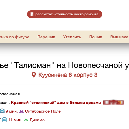
расcчитать стоимость моего ремонта
онка по фигуре
Перешив
Утеплить
Пошив
Вышивка
ье "Талисман" на Новопесчаной 
Куусинена 6 корпус 3
вопесчаная 
ская. 
Красный "сталинский" дом с белыми арками
 9 мин. 
 Октябрьское Поле
/ 
 11 мин. 
 Динамо