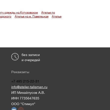
нту одежды на Кутузовском
Ателье по
надского
Ателье на м. Павелецкая
Ателье
без записи
и очередей
Реквизиты
+7 495 215-22-31
info@atelier-talisman.ru
ИП Михайлусов А.В.
ИНН 7735647635
ООО "Стимул"