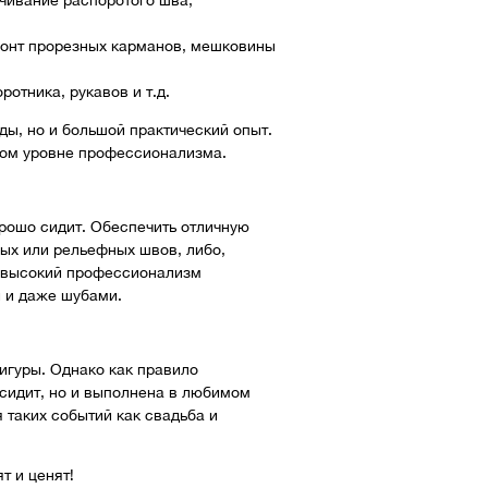
ачивание распоротого шва,
монт прорезных карманов, мешковины
отника, рукавов и т.д.
ы, но и большой практический опыт.
ком уровне профессионализма.
орошо сидит. Обеспечить отличную
вых или рельефных швов, либо,
и высокий профессионализм
и и даже шубами.
игуры. Однако как правило
сидит, но и выполнена в любимом
 таких событий как свадьба и
т и ценят!