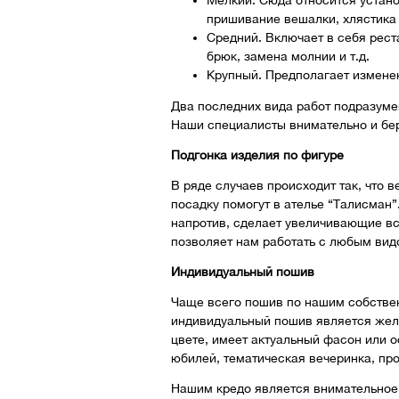
Мелкий. Сюда относится устано
пришивание вешалки, хлястика и
Средний. Включает в себя рес
брюк, замена молнии и т.д.
Крупный. Предполагает изменени
Два последних вида работ подразуме
Наши специалисты внимательно и бе
Подгонка изделия по фигуре
В ряде случаев происходит так, что 
посадку помогут в ателье “Талисман”
напротив, сделает увеличивающие вс
позволяет нам работать с любым вид
Индивидуальный пошив
Чаще всего пошив по нашим собстве
индивидуальный пошив является жела
цвете, имеет актуальный фасон или о
юбилей, тематическая вечеринка, про
Нашим кредо является внимательное о