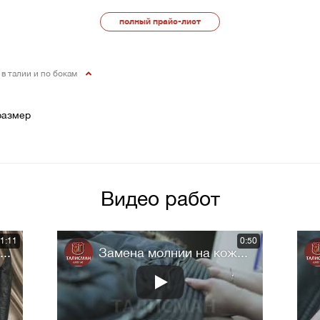
полный прайс-лист
, в талии и по бокам
размер
Видео работ
1:11
0:50
..
Замена молнии на кож...