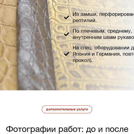
Из замши, перфорирован
рептилий.
По плечевым, среднему,
внутренним швам рукаво
На спец. оборудовании 
Япония и Германия, повт
прокол).
дополнительные услуги
Фотографии работ: до и после