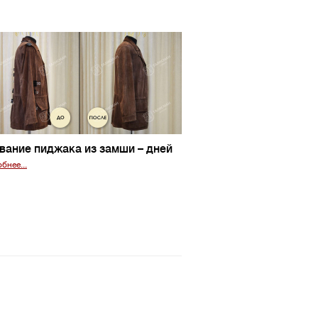
вание пиджака из замши
– дней
бнее...