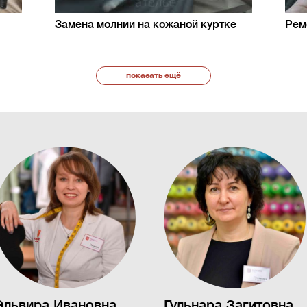
Замена молнии на кожаной куртке
Рем
показать ещё
Эльвира Ивановна
Гульнара Загитовна