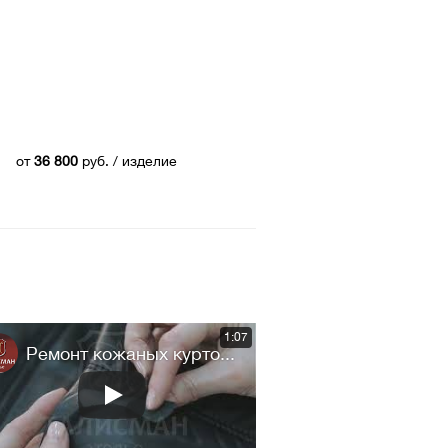
от
36 800
руб.
/ изделие
1:07
Ремонт кожаных курто...