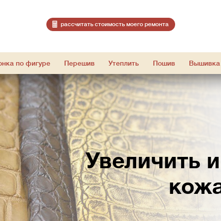
расcчитать стоимость моего ремонта
онка по фигуре
Перешив
Утеплить
Пошив
Вышивка
Увеличить 
кожа