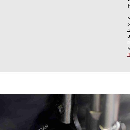
М
р
д
З
Г
М
П