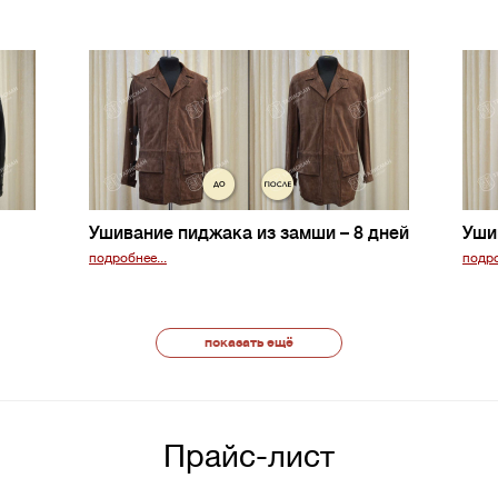
Ушивание пиджака из замши
– 8 дней
Уши
подробнее...
подро
показать ещё
Прайс-лист