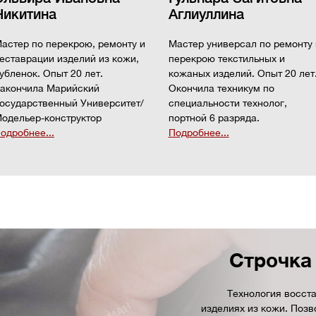
Никитина
Аглиуллина
астер по перекрою, ремонту и
Мастер универсал по ремонту 
еставрации изделий из кожи,
перекрою текстильных и
убленок. Опыт 20 лет.
кожаных изделий. Опыт 20 лет
акончила Марийский
Окончила техникум по
осударственный Университет/
специальности технолог,
одельер-конструктор
портной 6 разряда.
одробнее...
Подробнее...
Строчка 
Технология восст
изделиях из кожи. Позв