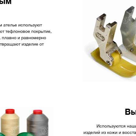
вым
м ателье используют
ют тефлоновое покрытие,
 плавно и равномерно
отвращают изделие от
Вы
Используются наш
изделий из кожи и восст