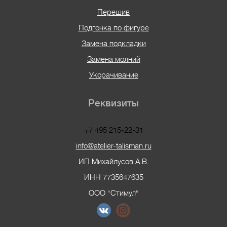
Перешив
Подгонка по фигуре
Замена подкладки
Замена молний
Укорачивание
Реквизиты
+7 495 215-22-31
info@atelier-talisman.ru
ИП Михайлусов А.В.
ИНН 7735647635
ООО "Стимул"