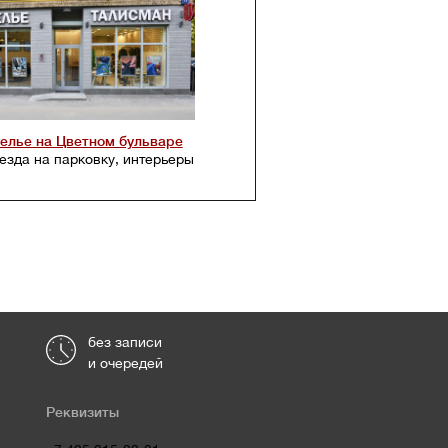
телье на Цветном бульваре
езда на парковку, интерьеры
без записи
и очередей
Реквизиты