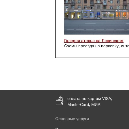
Галерея ателье на Ленинском
Схемы проезда на парковку, инт
оплата по картам VISA,
MasterCard, МИР
Основные услуги