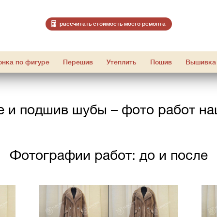
расcчитать стоимость моего ремонта
онка по фигуре
Перешив
Утеплить
Пошив
Вышивка
 и подшив шубы – фото работ н
Фотографии работ: до и после