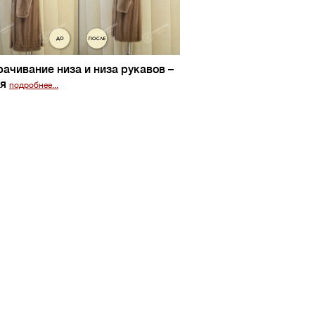
рачивание низа и низа рукавов
–
ня
подробнее...