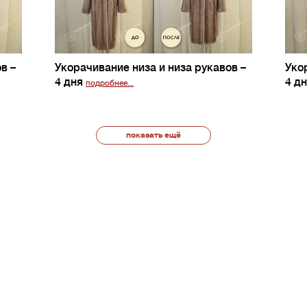
ов
–
Укорачивание низа и низа рукавов
–
Уко
4 дня
4 д
подробнее...
показать ещё