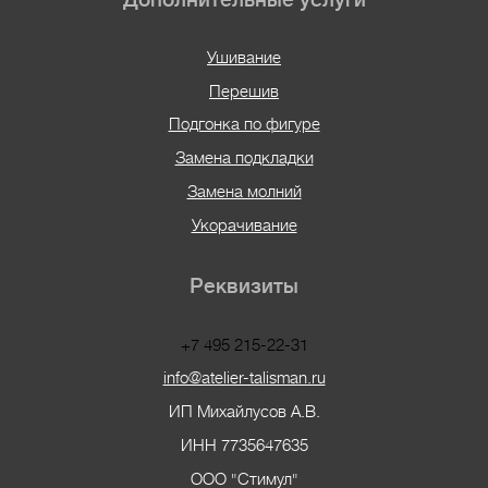
Ушивание
Перешив
Подгонка по фигуре
Замена подкладки
Замена молний
Укорачивание
Реквизиты
+7 495 215-22-31
info@atelier-talisman.ru
ИП Михайлусов А.В.
ИНН 7735647635
ООО "Стимул"