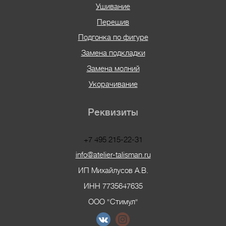
Ушивание
Перешив
Подгонка по фигуре
Замена подкладки
Замена молний
Укорачивание
Реквизиты
+7 495 215-22-31
info@atelier-talisman.ru
ИП Михайлусов А.В.
ИНН 7735647635
ООО "Стимул"