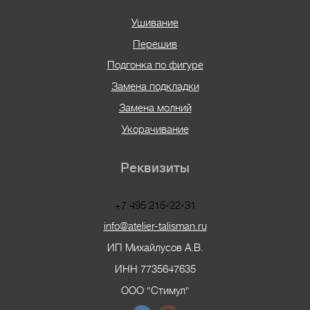
Ушивание
Перешив
Подгонка по фигуре
Замена подкладки
Замена молний
Укорачивание
Реквизиты
+7 495 215-22-31
info@atelier-talisman.ru
ИП Михайлусов А.В.
ИНН 7735647635
ООО "Стимул"