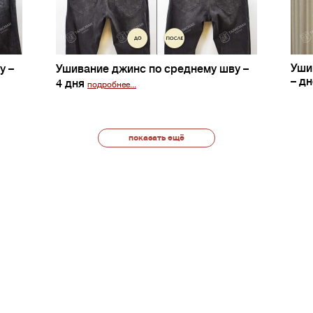
Уши
ву
–
Ушивание джинс по среднему шву
–
– д
4 дня
подробнее...
показать ещё