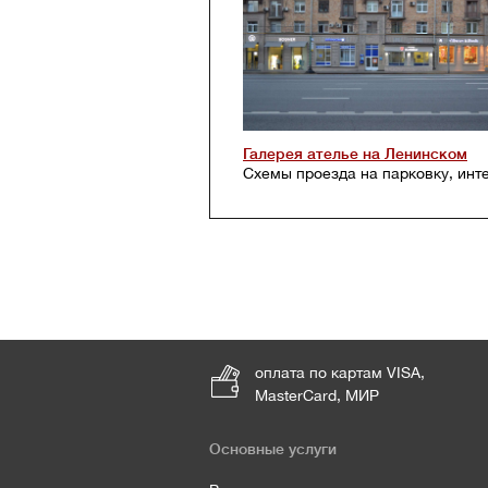
Галерея ателье на Ленинском
Схемы проезда на парковку, инт
оплата по картам VISA,
MasterCard, МИР
Основные услуги