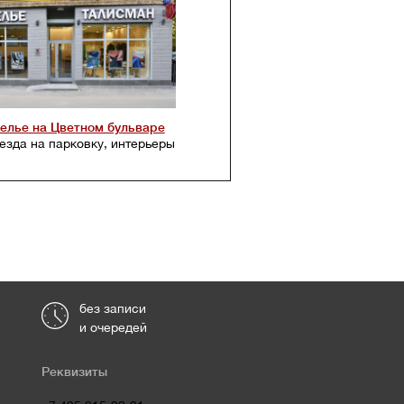
телье на Цветном бульваре
езда на парковку, интерьеры
без записи
и очередей
Реквизиты