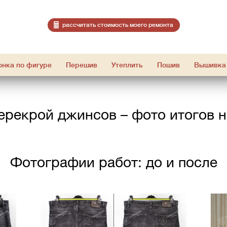
расcчитать стоимость моего ремонта
онка по фигуре
Перешив
Утеплить
Пошив
Вышивка
ерекрой джинсов – фото итогов 
Фотографии работ: до и после