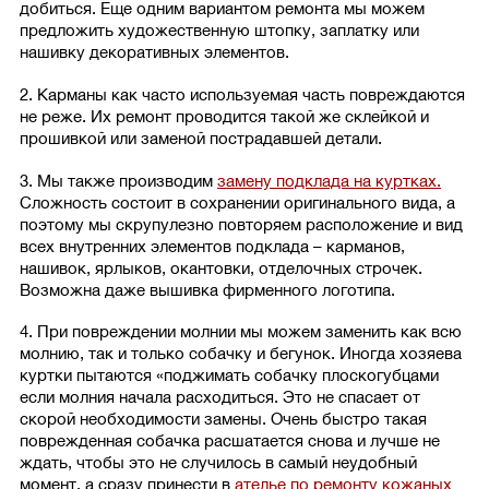
добиться. Еще одним вариантом ремонта мы можем
предложить художественную штопку, заплатку или
нашивку декоративных элементов.
2. Карманы как часто используемая часть повреждаются
не реже. Их ремонт проводится такой же склейкой и
прошивкой или заменой пострадавшей детали.
3. Мы также производим
замену подклада на куртках.
Сложность состоит в сохранении оригинального вида, а
поэтому мы скрупулезно повторяем расположение и вид
всех внутренних элементов подклада – карманов,
нашивок, ярлыков, окантовки, отделочных строчек.
Возможна даже вышивка фирменного логотипа.
4. При повреждении молнии мы можем заменить как всю
молнию, так и только собачку и бегунок. Иногда хозяева
куртки пытаются «поджимать собачку плоскогубцами
если молния начала расходиться. Это не спасает от
скорой необходимости замены. Очень быстро такая
поврежденная собачка расшатается снова и лучше не
ждать, чтобы это не случилось в самый неудобный
момент, а сразу принести в
ателье по ремонту кожаных