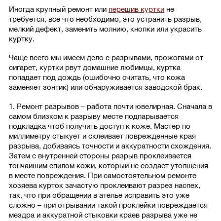
Иногда крупный ремонт или
перешив куртки
не
требуется, все что необходимо, это устранить разрыв,
мелкий дефект, заменить молнию, кнопки или украсить
куртку.
Чаще всего мы имеем дело с разрывами, прожогами от
сигарет, куртки рвут домашние любимцы, куртка
попадает под дождь (ошибочно считать, что кожа
заменяет зонтик) или обнаруживается заводской брак.
1. Ремонт разрывов – работа почти ювелирная. Сначала в
самом близком к разрыву месте подпарывается
подкладка чтоб получить доступ к коже. Мастер по
миллиметру стыкует и склеивает поврежденные края
разрыва, добиваясь точности и аккуратности схождения.
Затем с внутренней стороны разрыв проклеивается
тончайшим спилом кожи, который не создает утолщения
в месте повреждения. При самостоятельном ремонте
хозяева курток зачастую проклеивают разрез наспех,
так, что при обращении в ателье исправить это уже
сложно – при отрывании такой проклейки повреждается
мездра и аккуратной стыковки краев разрыва уже не