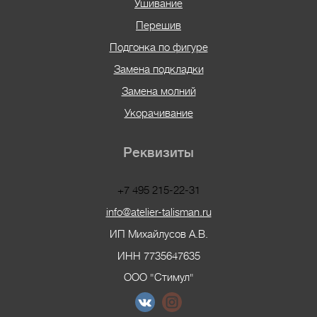
Ушивание
Перешив
Подгонка по фигуре
Замена подкладки
Замена молний
Укорачивание
Реквизиты
+7 495 215-22-31
info@atelier-talisman.ru
ИП Михайлусов А.В.
ИНН 7735647635
ООО "Стимул"