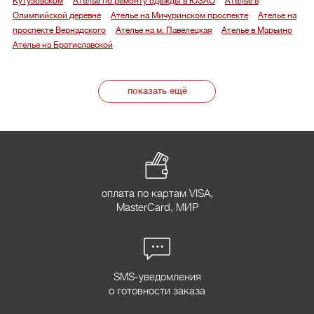
Кутузовском
Ателье по ремонту одежды в ЮЗАО
Ателье в
Олимпийской деревне
Ателье на Мичуринском проспекте
Ателье на
проспекте Вернадского
Ателье на м. Павелецкая
Ателье в Марьино
Ателье на Братиславской
показать ещё
оплата по картам VISA,
MasterCard, МИР
SMS-уведомления
о готовности заказа