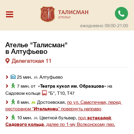
ежедневно 09:00-21:00
Ателье "Талисман"
в Алтуфьево
Делегатская 11
 25 мин. 
 Алтуфьево
 7 мин. от  «
Театра кукол им. Образцова
» на 
Садовом кольце 
 "Б", Т10, Т47
 8 мин. 
 Достоевская, 
по ул. Самотечная, перед 
рестораном "
Итальянец
" повернуть направо
 10 мин. 
 Цветной бульвар, 
под 
эстакадой 
Садового кольца
, далее по 1-му Волконскому пер.