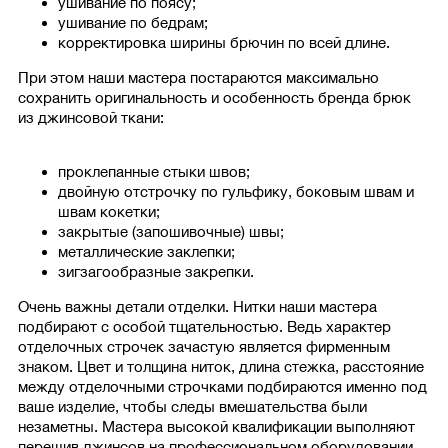
ушивание по поясу;
ушивание по бедрам;
корректировка ширины брючин по всей длине.
При этом наши мастера постараются максимально
сохранить оригинальность и особенность бренда брюк
из джинсовой ткани:
проклепанные стыки швов;
двойную отстрочку по гульфику, боковым швам и
швам кокетки;
закрытые (запошивочные) швы;
металлические заклепки;
зигзагообразные закрепки.
Очень важны детали отделки. Нитки наши мастера
подбирают с особой тщательностью. Ведь характер
отделочных строчек зачастую является фирменным
знаком. Цвет и толщина ниток, длина стежка, расстояние
между отделочными строчками подбираются именно под
ваше изделие, чтобы следы вмешательства были
незаметны. Мастера высокой квалификации выполняют
перешив джинсов на профессиональном оборудовании