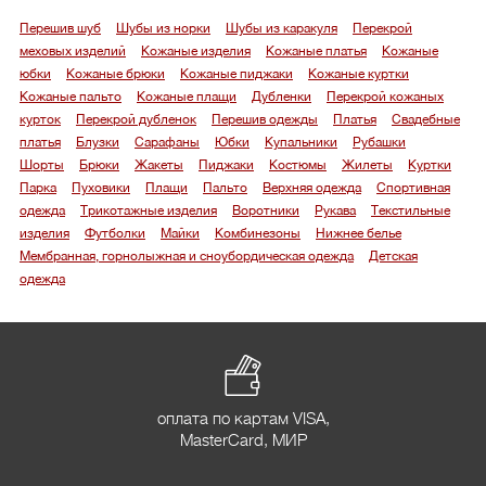
Перешив шуб
Шубы из норки
Шубы из каракуля
Перекрой
меховых изделий
Кожаные изделия
Кожаные платья
Кожаные
юбки
Кожаные брюки
Кожаные пиджаки
Кожаные куртки
Кожаные пальто
Кожаные плащи
Дубленки
Перекрой кожаных
курток
Перекрой дубленок
Перешив одежды
Платья
Свадебные
платья
Блузки
Сарафаны
Юбки
Купальники
Рубашки
Шорты
Брюки
Жакеты
Пиджаки
Костюмы
Жилеты
Куртки
Парка
Пуховики
Плащи
Пальто
Верхняя одежда
Спортивная
одежда
Трикотажные изделия
Воротники
Рукава
Текстильные
изделия
Футболки
Майки
Комбинезоны
Нижнее белье
Мембранная, горнолыжная и сноубордическая одежда
Детская
одежда
оплата по картам VISA,
MasterCard, МИР