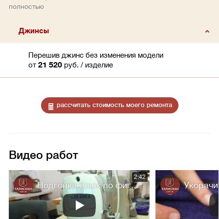
полностью
Джинсы
Перешив джинс без изменения модели
от
21 520
руб.
/ изделие
рассчитать стоимость моего ремонта
Видео работ
2:42
Подгонка брюк по фиг...
Укорачи