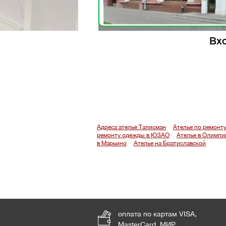
Вхо
Адреса ателье Талисман
Ателье по ремонт
ремонту одежды в ЮЗАО
Ателье в Олимпи
в Марьино
Ателье на Братиславской
оплата по картам VISA,
MasterCard, МИР