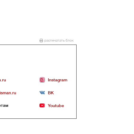
распечатать блок
n.ru
Instagram
lisman.ru
ВК
ртам
Youtube