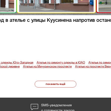
д в ателье с улицы Куусинена напротив остан
у одежды Юго-Западная
Ателье по ремонту одежды в ЮАО
Ателье по ремо
йской деревне
Ателье на Мичуринском проспекте
Ателье на проспекте Вер
показать ещё
SMS-уведомления
о готовности заказа