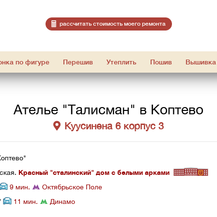
расcчитать стоимость моего ремонта
онка по фигуре
Перешив
Утеплить
Пошив
Вышивка
Ателье "Талисман" в Коптево
Куусинена 6 корпус 3
Коптево"
ская. 
Красный "сталинский" дом с белыми арками
 9 мин. 
 Октябрьское Поле
/ 
 11 мин. 
 Динамо