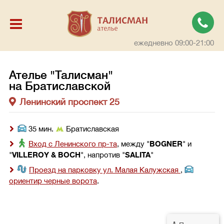
ежедневно 09:00-21:00
Ателье "Талисман"
на Братиславской
Ленинский проспект 25
 35 мин. 
 Братиславская
Вход с Ленинского пр-та
, между "
BOGNER
" и 
"
VILLEROY & BOCH
", напротив "
SALITA
"
Проезд на парковку ул. Малая Калужская 
, 
ориентир черные ворота
.