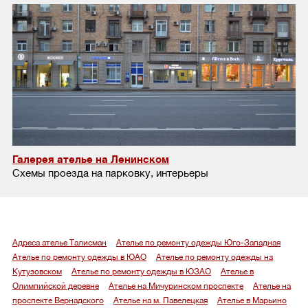
Галерея ателье на Ленинском
Схемы проезда на парковку, интерьеры
Адреса ателье Талисман
Ателье по ремонту одежды Юго-Западная
Ателье по ремонту одежды в ЮАО
Ателье по ремонту одежды на
Кутузовском
Ателье по ремонту одежды в ЮЗАО
Ателье в
Олимпийской деревне
Ателье на Мичуринском проспекте
Ателье на
проспекте Вернадского
Ателье на м. Павелецкая
Ателье в Марьино